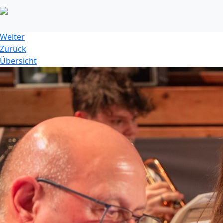
dsc_2158jpg_52695825341_o.jpg
Weiter
Zurück
Übersicht