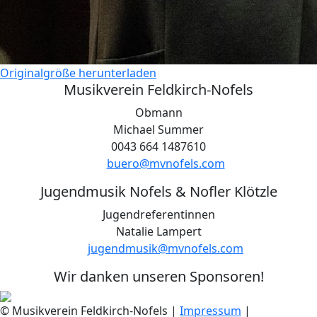
Originalgröße herunterladen
Musikverein Feldkirch-Nofels
Obmann
Michael Summer
0043 664 1487610
buero@mvnofels.com
Jugendmusik Nofels & Nofler Klötzle
Jugendreferentinnen
Natalie Lampert
jugendmusik@mvnofels.com
Wir danken unseren Sponsoren!
© Musikverein Feldkirch-Nofels
|
Impressum
|