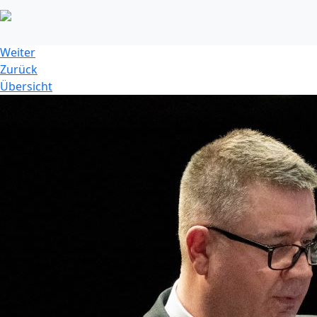
dsc_9307jpg_52776037065_o.jpg
Weiter
Zurück
Übersicht