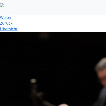
dsc_9233jpg_52776105723_o.jpg
Weiter
Zurück
Übersicht