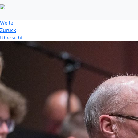
dsc_9280jpg_52776035000_o.jpg
Weiter
Zurück
Übersicht