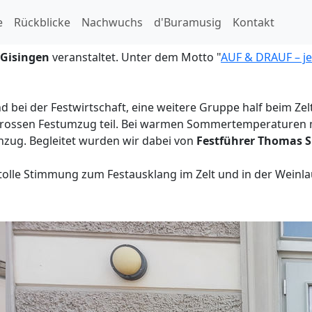
e
Rückblicke
Nachwuchs
d'Buramusig
Kontakt
 Gisingen
veranstaltet. Unter dem Motto "
AUF & DRAUF – jet
nd bei der Festwirtschaft, eine weitere Gruppe half beim Z
ossen Festumzug teil. Bei warmen Sommertemperaturen ma
nzug. Begleitet wurden wir dabei von
Festführer Thomas S
lle Stimmung zum Festausklang im Zelt und in der Weinla