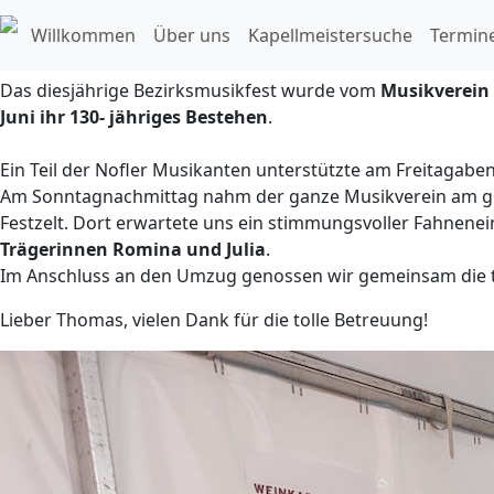
Bezirksmusikfest in Gisingen
Willkommen
Über uns
Kapellmeistersuche
Termin
20.06.2023
Das diesjährige Bezirksmusikfest wurde vom
Musikverein
Juni ihr 130- jähriges Bestehen
.
Ein Teil der Nofler Musikanten unterstützte am Freitagabe
Am Sonntagnachmittag nahm der ganze Musikverein am gr
Festzelt. Dort erwartete uns ein stimmungsvoller Fahnenei
Trägerinnen Romina und Julia
.
Im Anschluss an den Umzug genossen wir gemeinsam die to
Lieber Thomas, vielen Dank für die tolle Betreuung!