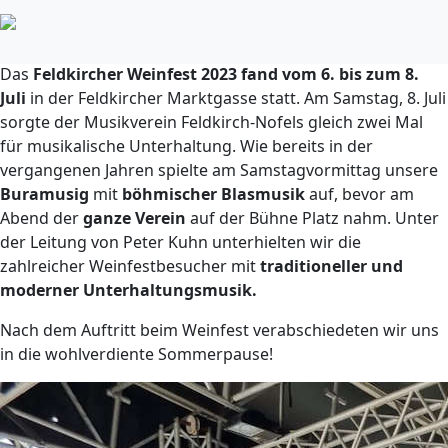
Feldkircher Weinfest
09.07.2023
Das
Feldkircher Weinfest 2023 fand vom 6. bis zum 8.
Juli
in der Feldkircher Marktgasse statt. Am Samstag, 8. Juli
sorgte der Musikverein Feldkirch-Nofels gleich zwei Mal
für musikalische Unterhaltung. Wie bereits in der
vergangenen Jahren spielte am Samstagvormittag unsere
Buramusig
mit
böhmischer Blasmusik
auf, bevor am
Abend der
ganze Verein
auf der Bühne Platz nahm. Unter
der Leitung von Peter Kuhn unterhielten wir die
zahlreicher Weinfestbesucher mit
traditioneller und
moderner Unterhaltungsmusik.
Nach dem Auftritt beim Weinfest verabschiedeten wir uns
in die wohlverdiente Sommerpause!