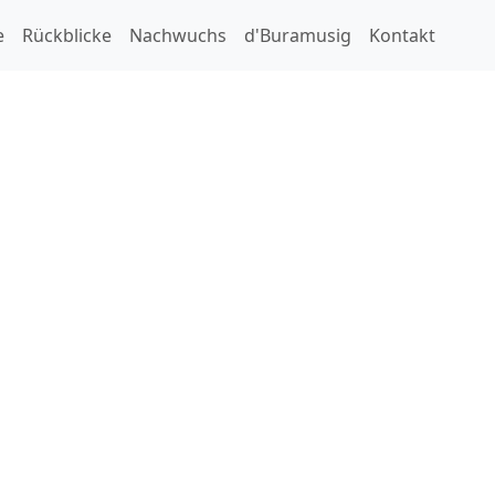
r da People
e
Rückblicke
Nachwuchs
d'Buramusig
Kontakt